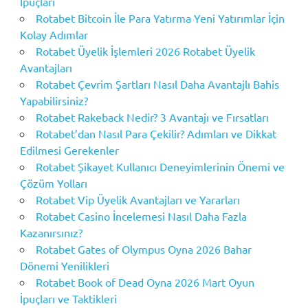
İpuçları
Rotabet Bitcoin İle Para Yatırma Yeni Yatırımlar İçin
Kolay Adımlar
Rotabet Üyelik İşlemleri 2026 Rotabet Üyelik
Avantajları
Rotabet Çevrim Şartları Nasıl Daha Avantajlı Bahis
Yapabilirsiniz?
Rotabet Rakeback Nedir? 3 Avantajı ve Fırsatları
Rotabet’dan Nasıl Para Çekilir? Adımları ve Dikkat
Edilmesi Gerekenler
Rotabet Şikayet Kullanıcı Deneyimlerinin Önemi ve
Çözüm Yolları
Rotabet Vip Üyelik Avantajları ve Yararları
Rotabet Casino İncelemesi Nasıl Daha Fazla
Kazanırsınız?
Rotabet Gates of Olympus Oyna 2026 Bahar
Dönemi Yenilikleri
Rotabet Book of Dead Oyna 2026 Mart Oyun
İpuçları ve Taktikleri