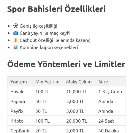
Spor Bahisleri Özellikleri
Geniş lig çeşitliliği
Canlı yayın ile maç keyfi
Cashout özelliği ile anında kazanç
Kombine kupon seçenekleri
Ödeme Yöntemleri ve Limitler
Yöntem
Min Yatırım
Maks Çekim
Süre
Havale
100 TL
10,000 TL
1-3 İş Günü
Papara
50 TL
5,000 TL
Anında
Payfix
50 TL
5,000 TL
Anında
Kripto
100 TL
20,000 TL
24 Saat
CepBank
20 TL
2,000 TL
30 Dakika