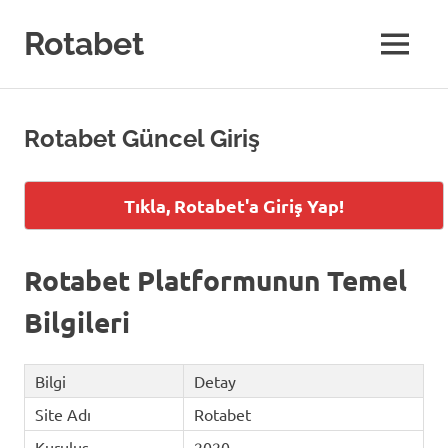
Skip
to
Rotabet
MENU
content
Rotabet Güncel Giriş
Tıkla, Rotabet'a Giriş Yap!
Rotabet Platformunun Temel
Bilgileri
Bilgi
Detay
Site Adı
Rotabet
Kuruluş
2020