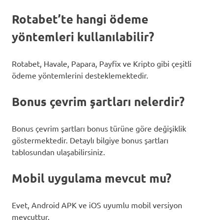
Rotabet’te hangi ödeme
yöntemleri kullanılabilir?
Rotabet, Havale, Papara, Payfix ve Kripto gibi çeşitli
ödeme yöntemlerini desteklemektedir.
Bonus çevrim şartları nelerdir?
Bonus çevrim şartları bonus türüne göre değişiklik
göstermektedir. Detaylı bilgiye bonus şartları
tablosundan ulaşabilirsiniz.
Mobil uygulama mevcut mu?
Evet, Android APK ve iOS uyumlu mobil versiyon
mevcuttur.