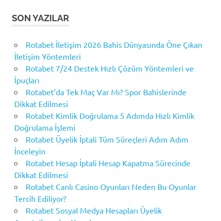
SON YAZILAR
Rotabet İletişim 2026 Bahis Dünyasında Öne Çıkan
İletişim Yöntemleri
Rotabet 7/24 Destek Hızlı Çözüm Yöntemleri ve
İpuçları
Rotabet’da Tek Maç Var Mı? Spor Bahislerinde
Dikkat Edilmesi
Rotabet Kimlik Doğrulama 5 Adımda Hızlı Kimlik
Doğrulama İşlemi
Rotabet Üyelik İptali Tüm Süreçleri Adım Adım
İnceleyin
Rotabet Hesap İptali Hesap Kapatma Sürecinde
Dikkat Edilmesi
Rotabet Canlı Casino Oyunları Neden Bu Oyunlar
Tercih Ediliyor?
Rotabet Sosyal Medya Hesapları Üyelik