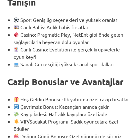
Tanışın
Spor: Geniş lig seçenekleri ve yüksek oranlar
Canlı Bahis: Anlık bahis fırsatları
Casino: Pragmatic Play, NetEnt gibi önde gelen
sağlayıcılarla heyecan dolu oyunlar
Canlı Casino: Evolution ile gerçek krupiyelerle
oyun keyfi
Sanal: Gerçekçiliği yüksek sanal spor dalları
Cazip Bonuslar ve Avantajlar
Hoş Geldin Bonusu: İlk yatırıma özel cazip fırsatlar
Çevrimsiz Bonus: Kazançları anında çekin
Kayıp İadesi: Haftalık kayıplara özel iade
VIP/Sadakat Programı: Sadık oyunculara özel
ödüller
Doğum Günü Bonusu: Özel gününüzde sürpriz