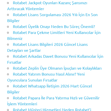
Rotabet Jackpot Oyunları Kazanç Şansınızı
Arttıracak Yöntemler
Rotabet Lisans Sorgulaması 2026 Yılı İçin En Son
Bilgiler
Rotabet Üyelik Onayı Neden Bu Süreç Önemli?
Rotabet Para Çekme Limitleri Yeni Kullanıcılar İçin
Bilmeniz
Rotabet Lisans Bilgileri 2026 Güncel Lisans
Detayları ve Şartlar
Rotabet Arkadas Davet Bonusu Yeni Kullanıcılar İçin
Fırsatlar
Rotabet Zeplin Üye Olmanın İpuçları ve Kolaylıkları
Rotabet Yatırım Bonusu Nasıl Alınır? Yeni
Oyunculara Sunulan Fırsatlar
Rotabet Whatsapp İletişim 2026 Mart Güncel
Bilgiler
Rotabet Papara İle Para Yatırma Hızlı ve Güvenilir
İşlem Yöntemleri
Rotabet Müşteri Hizmetleri Neden Rotabet’i