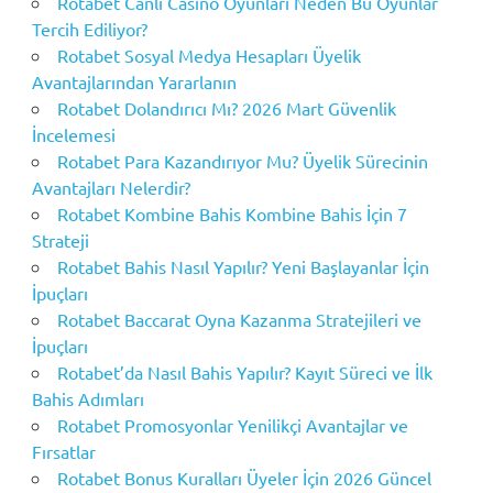
Rotabet Canlı Casino Oyunları Neden Bu Oyunlar
Tercih Ediliyor?
Rotabet Sosyal Medya Hesapları Üyelik
Avantajlarından Yararlanın
Rotabet Dolandırıcı Mı? 2026 Mart Güvenlik
İncelemesi
Rotabet Para Kazandırıyor Mu? Üyelik Sürecinin
Avantajları Nelerdir?
Rotabet Kombine Bahis Kombine Bahis İçin 7
Strateji
Rotabet Bahis Nasıl Yapılır? Yeni Başlayanlar İçin
İpuçları
Rotabet Baccarat Oyna Kazanma Stratejileri ve
İpuçları
Rotabet’da Nasıl Bahis Yapılır? Kayıt Süreci ve İlk
Bahis Adımları
Rotabet Promosyonlar Yenilikçi Avantajlar ve
Fırsatlar
Rotabet Bonus Kuralları Üyeler İçin 2026 Güncel