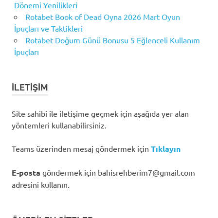
Dönemi Yenilikleri
Rotabet Book of Dead Oyna 2026 Mart Oyun
İpuçları ve Taktikleri
Rotabet Doğum Günü Bonusu 5 Eğlenceli Kullanım
İpuçları
İLETIŞIM
Site sahibi ile iletişime geçmek için aşağıda yer alan
yöntemleri kullanabilirsiniz.
Teams üzerinden mesaj göndermek için
Tıklayın
E-posta
göndermek için
bahisrehberim7@gmail.com
adresini kullanın.