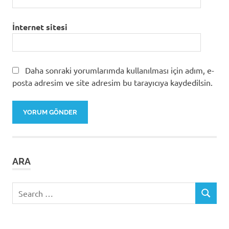
İnternet sitesi
Daha sonraki yorumlarımda kullanılması için adım, e-
posta adresim ve site adresim bu tarayıcıya kaydedilsin.
ARA
Search
SEARCH
for: