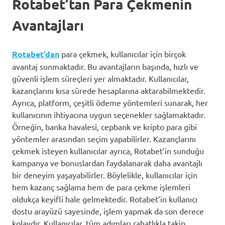
Rotabet’tan Para Çekmenin
Avantajları
Rotabet’dan
para çekmek, kullanıcılar için birçok
avantaj sunmaktadır. Bu avantajların başında, hızlı ve
güvenli işlem süreçleri yer almaktadır. Kullanıcılar,
kazançlarını kısa sürede hesaplarına aktarabilmektedir.
Ayrıca, platform, çeşitli ödeme yöntemleri sunarak, her
kullanıcının ihtiyacına uygun seçenekler sağlamaktadır.
Örneğin, banka havalesi, cepbank ve kripto para gibi
yöntemler arasından seçim yapabilirler. Kazançlarını
çekmek isteyen kullanıcılar ayrıca, Rotabet’in sunduğu
kampanya ve bonuslardan faydalanarak daha avantajlı
bir deneyim yaşayabilirler. Böylelikle, kullanıcılar için
hem kazanç sağlama hem de para çekme işlemleri
oldukça keyifli hale gelmektedir. Rotabet’in kullanıcı
dostu arayüzü sayesinde, işlem yapmak da son derece
kolaydır. Kullanıcılar, tüm adımları rahatlıkla takip