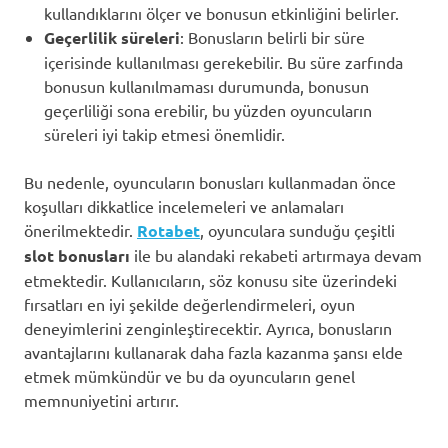
kullandıklarını ölçer ve bonusun etkinliğini belirler.
Geçerlilik süreleri
: Bonusların belirli bir süre
içerisinde kullanılması gerekebilir. Bu süre zarfında
bonusun kullanılmaması durumunda, bonusun
geçerliliği sona erebilir, bu yüzden oyuncuların
süreleri iyi takip etmesi önemlidir.
Bu nedenle, oyuncuların bonusları kullanmadan önce
koşulları dikkatlice incelemeleri ve anlamaları
önerilmektedir.
Rotabet
, oyunculara sunduğu çeşitli
slot bonusları
ile bu alandaki rekabeti artırmaya devam
etmektedir. Kullanıcıların, söz konusu site üzerindeki
fırsatları en iyi şekilde değerlendirmeleri, oyun
deneyimlerini zenginleştirecektir. Ayrıca, bonusların
avantajlarını kullanarak daha fazla kazanma şansı elde
etmek mümkündür ve bu da oyuncuların genel
memnuniyetini artırır.