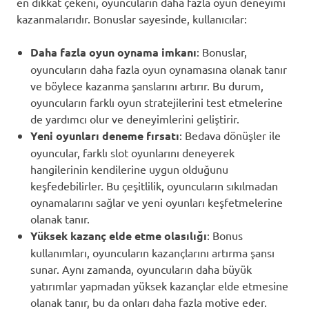
en dikkat çekeni, oyuncuların daha fazla oyun deneyimi
kazanmalarıdır. Bonuslar sayesinde, kullanıcılar:
Daha fazla oyun oynama imkanı
: Bonuslar,
oyuncuların daha fazla oyun oynamasına olanak tanır
ve böylece kazanma şanslarını artırır. Bu durum,
oyuncuların farklı oyun stratejilerini test etmelerine
de yardımcı olur ve deneyimlerini geliştirir.
Yeni oyunları deneme fırsatı
: Bedava dönüşler ile
oyuncular, farklı slot oyunlarını deneyerek
hangilerinin kendilerine uygun olduğunu
keşfedebilirler. Bu çeşitlilik, oyuncuların sıkılmadan
oynamalarını sağlar ve yeni oyunları keşfetmelerine
olanak tanır.
Yüksek kazanç elde etme olasılığı
: Bonus
kullanımları, oyuncuların kazançlarını artırma şansı
sunar. Aynı zamanda, oyuncuların daha büyük
yatırımlar yapmadan yüksek kazançlar elde etmesine
olanak tanır, bu da onları daha fazla motive eder.