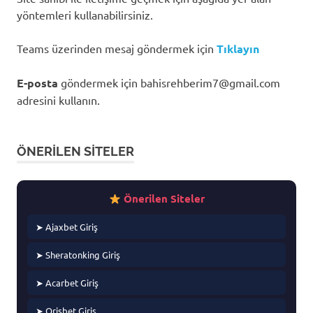
yöntemleri kullanabilirsiniz.
Teams üzerinden mesaj göndermek için
Tıklayın
E-posta
göndermek için
bahisrehberim7@gmail.com
adresini kullanın.
ÖNERILEN SITELER
Önerilen Siteler
➤ Ajaxbet Giriş
➤ Sheratonking Giriş
➤ Acarbet Giriş
➤ Orisbet Giriş