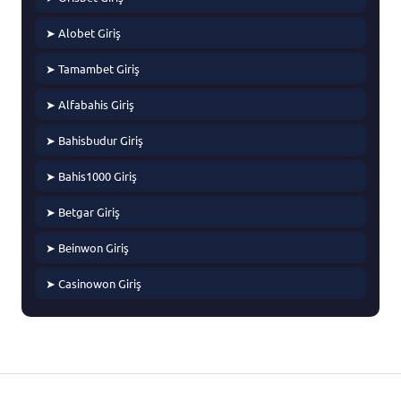
➤ Alobet Giriş
➤ Tamambet Giriş
➤ Alfabahis Giriş
➤ Bahisbudur Giriş
➤ Bahis1000 Giriş
➤ Betgar Giriş
➤ Beinwon Giriş
➤ Casinowon Giriş