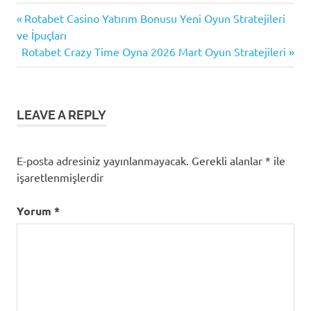
Bonus
Previous
Yazı
Rotabet Casino Yatırım Bonusu Yeni Oyun Stratejileri
Fırsatları
Post:
ve İpuçları
gezinmesi
Çevrimiçi
Next
Rotabet Crazy Time Oyna 2026 Mart Oyun Stratejileri
Oyuncular
Post:
Slot
Oyunları
LEAVE A REPLY
E-posta adresiniz yayınlanmayacak.
Gerekli alanlar
*
ile
işaretlenmişlerdir
Yorum
*