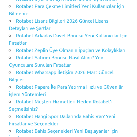
Rotabet Para Çekme Limitleri Yeni Kullanıcılar İçin
Bilmeniz
Rotabet Lisans Bilgileri 2026 Güncel Lisans
Detayları ve Şartlar
Rotabet Arkadas Davet Bonusu Yeni Kullanıcılar İçin
Fırsatlar
Rotabet Zeplin Üye Olmanın İpuçları ve Kolaylıkları
Rotabet Yatırım Bonusu Nasıl Alınır? Yeni
Oyunculara Sunulan Fırsatlar
Rotabet Whatsapp İletişim 2026 Mart Güncel
Bilgiler
Rotabet Papara İle Para Yatırma Hızlı ve Güvenilir
İşlem Yöntemleri
Rotabet Müşteri Hizmetleri Neden Rotabet’i
Seçmelisiniz?
Rotabet Hangi Spor Dallarında Bahis Var? Yeni
Fırsatlar ve Seçenekler
Rotabet Bahis Seçenekleri Yeni Başlayanlar İçin