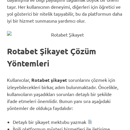
taşır. Her kullanıcının deneyimi, diğerleri için öğretici ve
yol gösterici bir nitelik taşıyabilir, bu da platformun daha
iyi bir hizmet sunmasına yardımcı olur.
Rotabet Şikayet Çözüm
Yöntemleri
Kullanıcılar,
Rotabet şikayet
sorunlarını çözmek için
izleyebilecekleri birkaç adım bulunmaktadır. Öncelikle,
kullanıcıların yaşadıkları sorunları detaylı bir şekilde
ifade etmeleri önemlidir. Bunun yanı sıra aşağıdaki
yöntemler de oldukça faydalıdır:
Detaylı bir şikayet mektubu yazmak
İlgili platformun müşteri hizmetleri ile iletişime