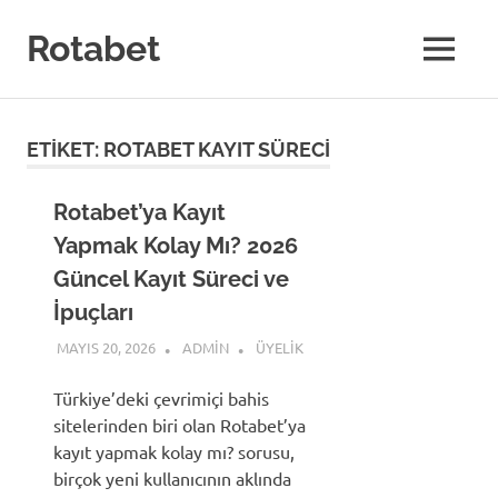
Skip
to
Rotabet
MENU
content
ETIKET:
ROTABET KAYIT SÜRECI
Rotabet’ya Kayıt
Yapmak Kolay Mı? 2026
Güncel Kayıt Süreci ve
İpuçları
MAYIS 20, 2026
ADMIN
ÜYELIK
Türkiye’deki çevrimiçi bahis
sitelerinden biri olan Rotabet’ya
kayıt yapmak kolay mı? sorusu,
birçok yeni kullanıcının aklında