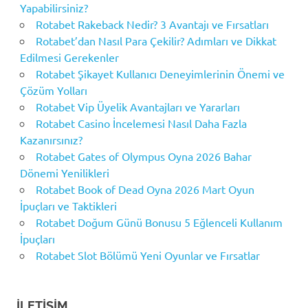
Yapabilirsiniz?
Rotabet Rakeback Nedir? 3 Avantajı ve Fırsatları
Rotabet’dan Nasıl Para Çekilir? Adımları ve Dikkat
Edilmesi Gerekenler
Rotabet Şikayet Kullanıcı Deneyimlerinin Önemi ve
Çözüm Yolları
Rotabet Vip Üyelik Avantajları ve Yararları
Rotabet Casino İncelemesi Nasıl Daha Fazla
Kazanırsınız?
Rotabet Gates of Olympus Oyna 2026 Bahar
Dönemi Yenilikleri
Rotabet Book of Dead Oyna 2026 Mart Oyun
İpuçları ve Taktikleri
Rotabet Doğum Günü Bonusu 5 Eğlenceli Kullanım
İpuçları
Rotabet Slot Bölümü Yeni Oyunlar ve Fırsatlar
İLETIŞIM