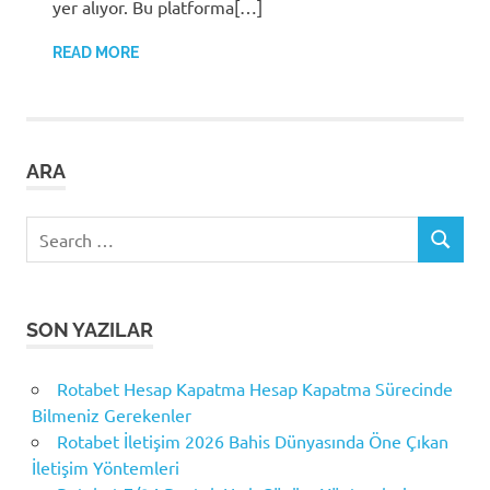
yer alıyor. Bu platforma[…]
READ MORE
ARA
Search
SEARCH
for:
SON YAZILAR
Rotabet Hesap Kapatma Hesap Kapatma Sürecinde
Bilmeniz Gerekenler
Rotabet İletişim 2026 Bahis Dünyasında Öne Çıkan
İletişim Yöntemleri