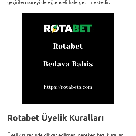
geçirilen süreyi de eğlenceli hale getirmektedir.
Rotabet Üyelik Kuralları
Üyelik sürecinde dikkat edilmesi gereken bazı kurallar,