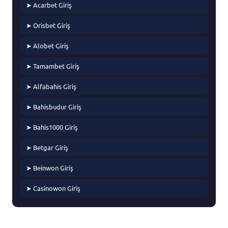
➤ Acarbet Giriş
➤ Orisbet Giriş
➤ Alobet Giriş
➤ Tamambet Giriş
➤ Alfabahis Giriş
➤ Bahisbudur Giriş
➤ Bahis1000 Giriş
➤ Betgar Giriş
➤ Beinwon Giriş
➤ Casinowon Giriş