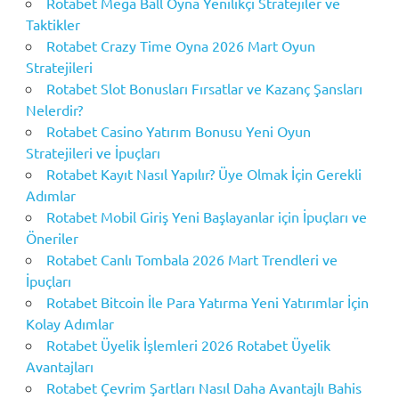
Rotabet Mega Ball Oyna Yenilikçi Stratejiler ve
Taktikler
Rotabet Crazy Time Oyna 2026 Mart Oyun
Stratejileri
Rotabet Slot Bonusları Fırsatlar ve Kazanç Şansları
Nelerdir?
Rotabet Casino Yatırım Bonusu Yeni Oyun
Stratejileri ve İpuçları
Rotabet Kayıt Nasıl Yapılır? Üye Olmak İçin Gerekli
Adımlar
Rotabet Mobil Giriş Yeni Başlayanlar için İpuçları ve
Öneriler
Rotabet Canlı Tombala 2026 Mart Trendleri ve
İpuçları
Rotabet Bitcoin İle Para Yatırma Yeni Yatırımlar İçin
Kolay Adımlar
Rotabet Üyelik İşlemleri 2026 Rotabet Üyelik
Avantajları
Rotabet Çevrim Şartları Nasıl Daha Avantajlı Bahis