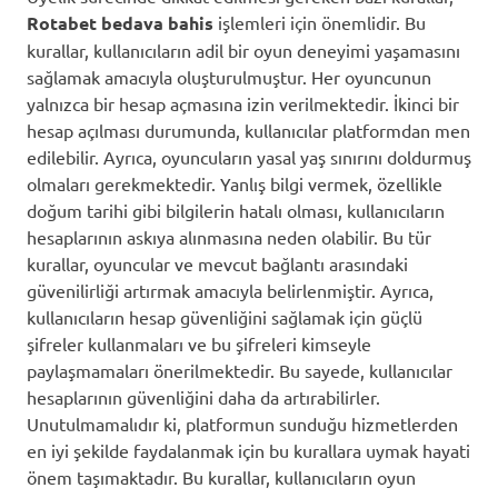
Rotabet bedava bahis
işlemleri için önemlidir. Bu
kurallar, kullanıcıların adil bir oyun deneyimi yaşamasını
sağlamak amacıyla oluşturulmuştur. Her oyuncunun
yalnızca bir hesap açmasına izin verilmektedir. İkinci bir
hesap açılması durumunda, kullanıcılar platformdan men
edilebilir. Ayrıca, oyuncuların yasal yaş sınırını doldurmuş
olmaları gerekmektedir. Yanlış bilgi vermek, özellikle
doğum tarihi gibi bilgilerin hatalı olması, kullanıcıların
hesaplarının askıya alınmasına neden olabilir. Bu tür
kurallar, oyuncular ve mevcut bağlantı arasındaki
güvenilirliği artırmak amacıyla belirlenmiştir. Ayrıca,
kullanıcıların hesap güvenliğini sağlamak için güçlü
şifreler kullanmaları ve bu şifreleri kimseyle
paylaşmamaları önerilmektedir. Bu sayede, kullanıcılar
hesaplarının güvenliğini daha da artırabilirler.
Unutulmamalıdır ki, platformun sunduğu hizmetlerden
en iyi şekilde faydalanmak için bu kurallara uymak hayati
önem taşımaktadır. Bu kurallar, kullanıcıların oyun