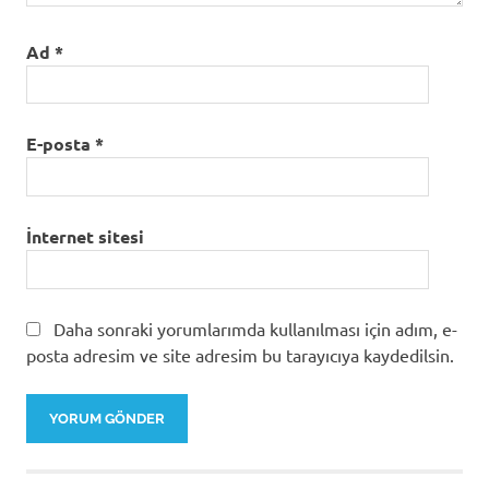
Ad
*
E-posta
*
İnternet sitesi
Daha sonraki yorumlarımda kullanılması için adım, e-
posta adresim ve site adresim bu tarayıcıya kaydedilsin.