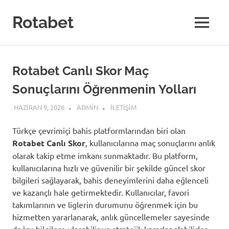
Skip
to
Rotabet
MENU
content
Rotabet Canlı Skor Maç
Sonuçlarını Öğrenmenin Yolları
HAZIRAN 9, 2026
ADMIN
İLETIŞIM
Türkçe çevrimiçi bahis platformlarından biri olan
Rotabet Canlı Skor
, kullanıcılarına maç sonuçlarını anlık
olarak takip etme imkanı sunmaktadır. Bu platform,
kullanıcılarına hızlı ve güvenilir bir şekilde güncel skor
bilgileri sağlayarak, bahis deneyimlerini daha eğlenceli
ve kazançlı hale getirmektedir. Kullanıcılar, favori
takımlarının ve liglerin durumunu öğrenmek için bu
hizmetten yararlanarak, anlık güncellemeler sayesinde
doğru bilgilere ulaşabilir ve stratejik kararlar alabilirler.