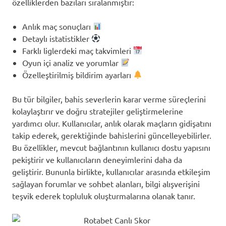
özelliklerden bazıları sıralanmıştır:
Anlık maç sonuçları
Detaylı istatistikler
Farklı liglerdeki maç takvimleri
Oyun içi analiz ve yorumlar
Özelleştirilmiş bildirim ayarları
Bu tür bilgiler, bahis severlerin karar verme süreçlerini
kolaylaştırır ve doğru stratejiler geliştirmelerine
yardımcı olur. Kullanıcılar, anlık olarak maçların gidişatını
takip ederek, gerektiğinde bahislerini güncelleyebilirler.
Bu özellikler, mevcut bağlantının kullanıcı dostu yapısını
pekiştirir ve kullanıcıların deneyimlerini daha da
geliştirir. Bununla birlikte, kullanıcılar arasında etkileşim
sağlayan forumlar ve sohbet alanları, bilgi alışverişini
teşvik ederek topluluk oluşturmalarına olanak tanır.