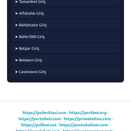
➤ Tamambet Giriş
➤ Alfabahis Giriş
➤ Bahisbudur Giriş
➤ Bahis1000 Giriş
➤ Betgar Giriş
➤ Beinwon Giriş
➤ Casinowon Giriş
https://pokerklasi.com
-
https://portbet.org
-
https://portobeti.com
-
https://primebahiss.com
-
https://pulibet.net
-
https://puntobahistr.com
-
https://pusulabeti.com
-
https://queencasinon.com
-