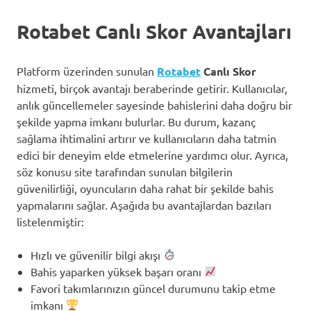
Rotabet Canlı Skor Avantajları
Platform üzerinden sunulan
Rotabet
Canlı Skor
hizmeti, birçok avantajı beraberinde getirir. Kullanıcılar,
anlık güncellemeler sayesinde bahislerini daha doğru bir
şekilde yapma imkanı bulurlar. Bu durum, kazanç
sağlama ihtimalini artırır ve kullanıcıların daha tatmin
edici bir deneyim elde etmelerine yardımcı olur. Ayrıca,
söz konusu site tarafından sunulan bilgilerin
güvenilirliği, oyuncuların daha rahat bir şekilde bahis
yapmalarını sağlar. Aşağıda bu avantajlardan bazıları
listelenmiştir:
Hızlı ve güvenilir bilgi akışı
Bahis yaparken yüksek başarı oranı
Favori takımlarınızın güncel durumunu takip etme
imkanı