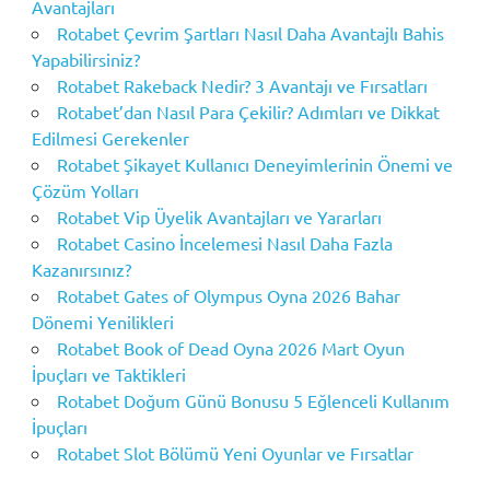
Avantajları
Rotabet Çevrim Şartları Nasıl Daha Avantajlı Bahis
Yapabilirsiniz?
Rotabet Rakeback Nedir? 3 Avantajı ve Fırsatları
Rotabet’dan Nasıl Para Çekilir? Adımları ve Dikkat
Edilmesi Gerekenler
Rotabet Şikayet Kullanıcı Deneyimlerinin Önemi ve
Çözüm Yolları
Rotabet Vip Üyelik Avantajları ve Yararları
Rotabet Casino İncelemesi Nasıl Daha Fazla
Kazanırsınız?
Rotabet Gates of Olympus Oyna 2026 Bahar
Dönemi Yenilikleri
Rotabet Book of Dead Oyna 2026 Mart Oyun
İpuçları ve Taktikleri
Rotabet Doğum Günü Bonusu 5 Eğlenceli Kullanım
İpuçları
Rotabet Slot Bölümü Yeni Oyunlar ve Fırsatlar