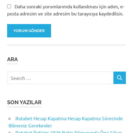
Daha sonraki yorumlarımda kullanılması için adım, e-
posta adresim ve site adresim bu tarayıcıya kaydedilsin.
ARA
Search
SEARCH
for:
SON YAZILAR
Rotabet Hesap Kapatma Hesap Kapatma Sürecinde
Bilmeniz Gerekenler
Rotabet İletişim 2026 Bahis Dünyasında Öne Çıkan