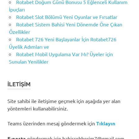
Rotabet Doğum Günü Bonusu 5 Eğlenceli Kullanım
İpuçları
Rotabet Slot Bölümü Yeni Oyunlar ve Fırsatlar
Rotabet Sistem Bahisi Yeni Dönemde Öne Çıkan
Özellikler
Rotabet 726 Yeni Başlayanlar İçin Rotabet726
Üyelik Adımları ve
Rotabet Mobil Uygulama Var Mı? Üyeler için
Sunulan Yenilikler
İLETIŞIM
Site sahibi ile iletişime geçmek için aşağıda yer alan
yöntemleri kullanabilirsiniz.
Teams üzerinden mesaj göndermek için
Tıklayın
E-posta
göndermek için
bahisrehberim7@gmail.com