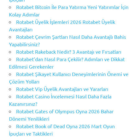
Rotabet Bitcoin İle Para Yatırma Yeni Yatırımlar İçin
Kolay Adımlar
Rotabet Üyelik İşlemleri 2026 Rotabet Üyelik
Avantajları
Rotabet Çevrim Şartları Nasıl Daha Avantajlı Bahis
Yapabilirsiniz?
Rotabet Rakeback Nedir? 3 Avantajı ve Fırsatları
Rotabet’dan Nasıl Para Çekilir? Adımları ve Dikkat
Edilmesi Gerekenler
Rotabet Şikayet Kullanıcı Deneyimlerinin Önemi ve
Çözüm Yolları
Rotabet Vip Üyelik Avantajları ve Yararları
Rotabet Casino İncelemesi Nasıl Daha Fazla
Kazanırsınız?
Rotabet Gates of Olympus Oyna 2026 Bahar
Dönemi Yenilikleri
Rotabet Book of Dead Oyna 2026 Mart Oyun
İpuçları ve Taktikleri