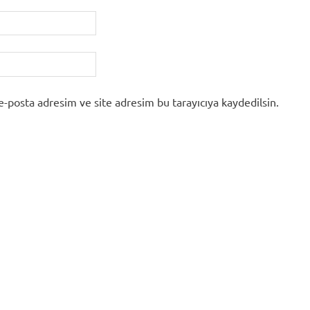
e-posta adresim ve site adresim bu tarayıcıya kaydedilsin.