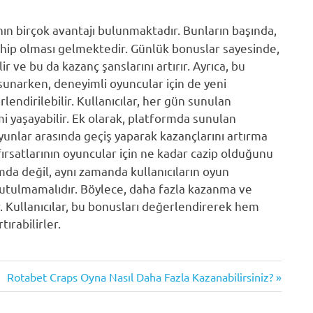
ın birçok avantajı bulunmaktadır. Bunların başında,
hip olması gelmektedir. Günlük bonuslar sayesinde,
ir ve bu da kazanç şanslarını artırır. Ayrıca, bu
 sunarken, deneyimli oyuncular için de yeni
rlendirilebilir. Kullanıcılar, her gün sunulan
mi yaşayabilir. Ek olarak, platformda sunulan
oyunlar arasında geçiş yaparak kazançlarını artırma
ırsatlarının oyuncular için ne kadar cazip olduğunu
da değil, aynı zamanda kullanıcıların oyun
unutulmamalıdır. Böylece, daha fazla kazanma ve
. Kullanıcılar, bu bonusları değerlendirerek hem
ırabilirler.
Next
Rotabet Craps Oyna Nasıl Daha Fazla Kazanabilirsiniz?
Post: