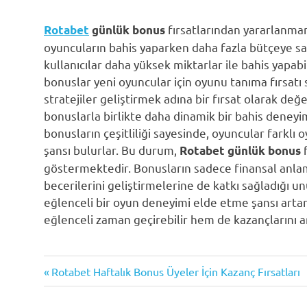
fırsatlarından yararlanman
Rotabet
günlük bonus
oyuncuların bahis yaparken daha fazla bütçeye sa
kullanıcılar daha yüksek miktarlar ile bahis yapabil
bonuslar yeni oyuncular için oyunu tanıma fırsatı
stratejiler geliştirmek adına bir fırsat olarak değe
bonuslarla birlikte daha dinamik bir bahis deneyi
bonusların çeşitliliği sayesinde, oyuncular farklı 
şansı bulurlar. Bu durum,
f
Rotabet günlük bonus
göstermektedir. Bonusların sadece finansal anlam
becerilerini geliştirmelerine de katkı sağladığı 
eğlenceli bir oyun deneyimi elde etme şansı artar
eğlenceli zaman geçirebilir hem de kazançlarını art
bahis
Previous
Yazı
Rotabet Haftalık Bonus Üyeler İçin Kazanç Fırsatları
fırsatları
Post:
gezinmesi
günlük