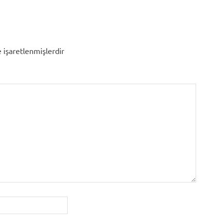
e işaretlenmişlerdir