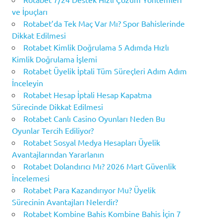
ve İpuçları
Rotabet’da Tek Maç Var Mı? Spor Bahislerinde
Dikkat Edilmesi
Rotabet Kimlik Doğrulama 5 Adımda Hızlı
Kimlik Doğrulama İşlemi
Rotabet Üyelik İptali Tüm Süreçleri Adım Adım
İnceleyin
Rotabet Hesap İptali Hesap Kapatma
Sürecinde Dikkat Edilmesi
Rotabet Canlı Casino Oyunları Neden Bu
Oyunlar Tercih Ediliyor?
Rotabet Sosyal Medya Hesapları Üyelik
Avantajlarından Yararlanın
Rotabet Dolandırıcı Mı? 2026 Mart Güvenlik
İncelemesi
Rotabet Para Kazandırıyor Mu? Üyelik
Sürecinin Avantajları Nelerdir?
Rotabet Kombine Bahis Kombine Bahis İçin 7