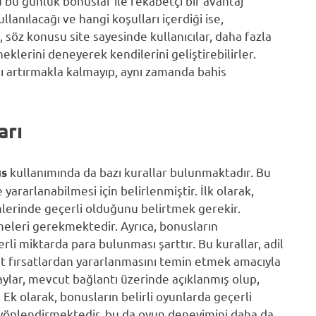
 bu günlük bonuslar ile rekabetçi bir avantaj
lanılacağı ve hangi koşulları içerdiği ise,
, söz konusu site sayesinde kullanıcılar, daha fazla
eklerini deneyerek kendilerini geliştirebilirler.
nı artırmakla kalmayıp, aynı zamanda bahis
arı
kullanımında da bazı kurallar bulunmaktadır. Bu
us
yararlanabilmesi için belirlenmiştir. İlk olarak,
mlerinde geçerli olduğunu belirtmek gerekir.
tmeleri gerekmektedir. Ayrıca, bonusların
rli miktarda para bulunması şarttır. Bu kurallar, adil
it fırsatlardan yararlanmasını temin etmek amacıyla
ylar, mevcut bağlantı üzerinde açıklanmış olup,
 Ek olarak, bonusların belirli oyunlarda geçerli
a yönlendirmektedir, bu da oyun deneyimini daha da