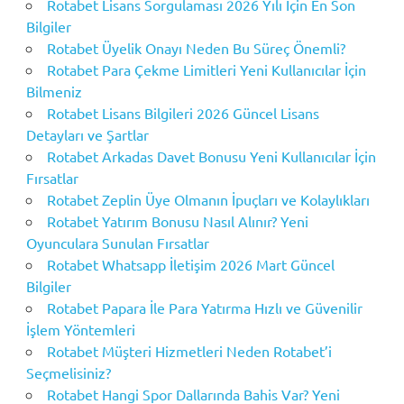
Rotabet Lisans Sorgulaması 2026 Yılı İçin En Son
Bilgiler
Rotabet Üyelik Onayı Neden Bu Süreç Önemli?
Rotabet Para Çekme Limitleri Yeni Kullanıcılar İçin
Bilmeniz
Rotabet Lisans Bilgileri 2026 Güncel Lisans
Detayları ve Şartlar
Rotabet Arkadas Davet Bonusu Yeni Kullanıcılar İçin
Fırsatlar
Rotabet Zeplin Üye Olmanın İpuçları ve Kolaylıkları
Rotabet Yatırım Bonusu Nasıl Alınır? Yeni
Oyunculara Sunulan Fırsatlar
Rotabet Whatsapp İletişim 2026 Mart Güncel
Bilgiler
Rotabet Papara İle Para Yatırma Hızlı ve Güvenilir
İşlem Yöntemleri
Rotabet Müşteri Hizmetleri Neden Rotabet’i
Seçmelisiniz?
Rotabet Hangi Spor Dallarında Bahis Var? Yeni