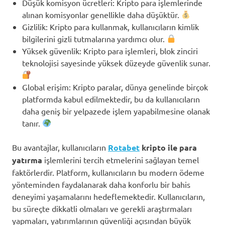
Düşük komisyon ücretleri: Kripto para işlemlerinde
alınan komisyonlar genellikle daha düşüktür.
Gizlilik: Kripto para kullanmak, kullanıcıların kimlik
bilgilerini gizli tutmalarına yardımcı olur.
Yüksek güvenlik: Kripto para işlemleri, blok zinciri
teknolojisi sayesinde yüksek düzeyde güvenlik sunar.
Global erişim: Kripto paralar, dünya genelinde birçok
platformda kabul edilmektedir, bu da kullanıcıların
daha geniş bir yelpazede işlem yapabilmesine olanak
tanır.
Bu avantajlar, kullanıcıların
Rotabet
kripto ile para
yatırma
işlemlerini tercih etmelerini sağlayan temel
faktörlerdir. Platform, kullanıcıların bu modern ödeme
yönteminden faydalanarak daha konforlu bir bahis
deneyimi yaşamalarını hedeflemektedir. Kullanıcıların,
bu süreçte dikkatli olmaları ve gerekli araştırmaları
yapmaları, yatırımlarının güvenliği açısından büyük