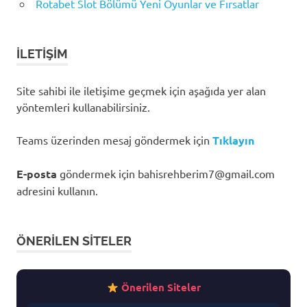
Rotabet Slot Bölümü Yeni Oyunlar ve Fırsatlar
İLETIŞIM
Site sahibi ile iletişime geçmek için aşağıda yer alan
yöntemleri kullanabilirsiniz.
Teams üzerinden mesaj göndermek için
Tıklayın
E-posta
göndermek için
bahisrehberim7@gmail.com
adresini kullanın.
ÖNERILEN SITELER
Önerilen Siteler