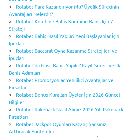
Rotabet Para Kazandırıyor Mu? Üyelik Sürecinin
Avantajları Nelerdir?
Rotabet Kombine Bahis Kombine Bahis İçin 7
Strateji
Rotabet Bahis Nasıl Yapılır? Yeni Başlayanlar İçin
İpuçları
Rotabet Baccarat Oyna Kazanma Stratejileri ve
İpuçları
Rotabet’da Nasıl Bahis Yapılır? Kayıt Süreci ve İlk
Bahis Adımları
Rotabet Promosyonlar Yenilikçi Avantajlar ve
Fırsatlar
Rotabet Bonus Kuralları Üyeler İçin 2026 Güncel
Bilgiler
Rotabet Rakeback Nasıl Alınır? 2026 Yılı Rakeback
Fırsatları
Rotabet Jackpot Oyunları Kazanç Şansınızı
Arttıracak Yöntemler