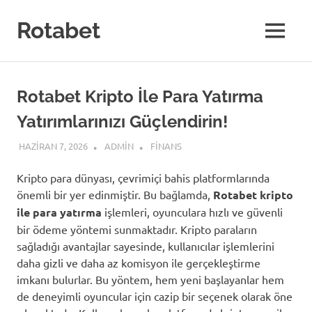
Skip
to
Rotabet
MENU
content
Rotabet Kripto İle Para Yatırma
Yatırımlarınızı Güçlendirin!
HAZIRAN 7, 2026
ADMIN
FINANS
Kripto para dünyası, çevrimiçi bahis platformlarında
önemli bir yer edinmiştir. Bu bağlamda,
Rotabet kripto
ile para yatırma
işlemleri, oyunculara hızlı ve güvenli
bir ödeme yöntemi sunmaktadır. Kripto paraların
sağladığı avantajlar sayesinde, kullanıcılar işlemlerini
daha gizli ve daha az komisyon ile gerçekleştirme
imkanı bulurlar. Bu yöntem, hem yeni başlayanlar hem
de deneyimli oyuncular için cazip bir seçenek olarak öne