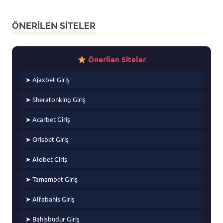
ÖNERILEN SITELER
Önerilen Siteler
➤ Ajaxbet Giriş
➤ Sheratonking Giriş
➤ Acarbet Giriş
➤ Orisbet Giriş
➤ Alobet Giriş
➤ Tamambet Giriş
➤ Alfabahis Giriş
➤ Bahisbudur Giriş