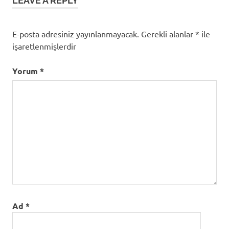
LEAVE A REPLY
E-posta adresiniz yayınlanmayacak.
Gerekli alanlar
*
ile
işaretlenmişlerdir
Yorum
*
Ad
*