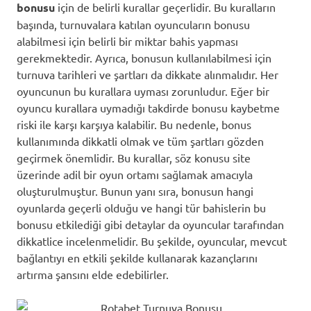
bonusu
için de belirli kurallar geçerlidir. Bu kuralların
başında, turnuvalara katılan oyuncuların bonusu
alabilmesi için belirli bir miktar bahis yapması
gerekmektedir. Ayrıca, bonusun kullanılabilmesi için
turnuva tarihleri ve şartları da dikkate alınmalıdır. Her
oyuncunun bu kurallara uyması zorunludur. Eğer bir
oyuncu kurallara uymadığı takdirde bonusu kaybetme
riski ile karşı karşıya kalabilir. Bu nedenle, bonus
kullanımında dikkatli olmak ve tüm şartları gözden
geçirmek önemlidir. Bu kurallar, söz konusu site
üzerinde adil bir oyun ortamı sağlamak amacıyla
oluşturulmuştur. Bunun yanı sıra, bonusun hangi
oyunlarda geçerli olduğu ve hangi tür bahislerin bu
bonusu etkilediği gibi detaylar da oyuncular tarafından
dikkatlice incelenmelidir. Bu şekilde, oyuncular, mevcut
bağlantıyı en etkili şekilde kullanarak kazançlarını
artırma şansını elde edebilirler.