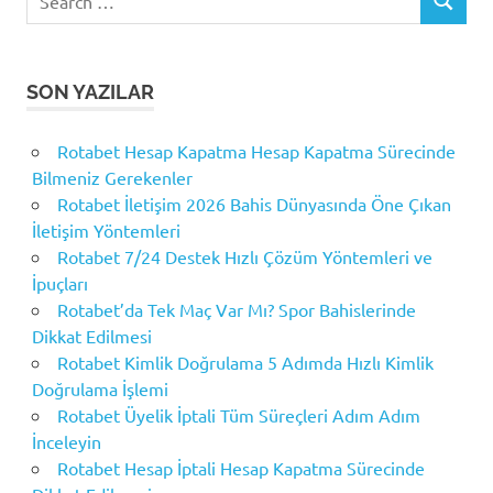
SEARCH
for:
SON YAZILAR
Rotabet Hesap Kapatma Hesap Kapatma Sürecinde
Bilmeniz Gerekenler
Rotabet İletişim 2026 Bahis Dünyasında Öne Çıkan
İletişim Yöntemleri
Rotabet 7/24 Destek Hızlı Çözüm Yöntemleri ve
İpuçları
Rotabet’da Tek Maç Var Mı? Spor Bahislerinde
Dikkat Edilmesi
Rotabet Kimlik Doğrulama 5 Adımda Hızlı Kimlik
Doğrulama İşlemi
Rotabet Üyelik İptali Tüm Süreçleri Adım Adım
İnceleyin
Rotabet Hesap İptali Hesap Kapatma Sürecinde