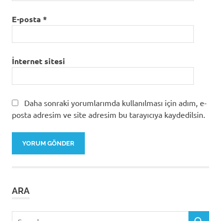
E-posta
*
İnternet sitesi
Daha sonraki yorumlarımda kullanılması için adım, e-
posta adresim ve site adresim bu tarayıcıya kaydedilsin.
ARA
Search