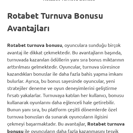
Rotabet Turnuva Bonusu
Avantajları
Rotabet turnuva bonusu
, oyunculara sunduğu birçok
avantaj ile dikkat çekmektedir. Bu avantajların başında,
turnuvada kazanılan ödüllerin yanı sıra bonus miktarının
arttırılması gelmektedir. Oyuncular, turnuva süresince
kazandıkları bonuslar ile daha fazla bahis yapma imkanı
bulurlar. Ayrıca, bu bonus sayesinde oyuncular, yeni
stratejiler deneme ve oyun deneyimlerini geliştirme
fırsatı yakalarlar. Turnuvaya katılan her kullanıcı, bonusu
kullanarak oyunlarını daha eğlenceli hale getirebilir.
Bunun yanı sıra, bu platform çeşitli dönemlerde özel
turnuva bonusları da sunarak oyuncuların ilgisini
çekmeyi başarmaktadır. Bu avantajlar,
Rotabet turnuva
bonusu
ile oyuncuların daha fazla kazanmasını teşvik