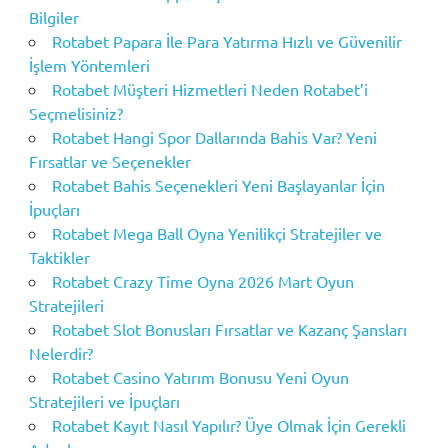
Bilgiler
Rotabet Papara İle Para Yatırma Hızlı ve Güvenilir
İşlem Yöntemleri
Rotabet Müşteri Hizmetleri Neden Rotabet’i
Seçmelisiniz?
Rotabet Hangi Spor Dallarında Bahis Var? Yeni
Fırsatlar ve Seçenekler
Rotabet Bahis Seçenekleri Yeni Başlayanlar İçin
İpuçları
Rotabet Mega Ball Oyna Yenilikçi Stratejiler ve
Taktikler
Rotabet Crazy Time Oyna 2026 Mart Oyun
Stratejileri
Rotabet Slot Bonusları Fırsatlar ve Kazanç Şansları
Nelerdir?
Rotabet Casino Yatırım Bonusu Yeni Oyun
Stratejileri ve İpuçları
Rotabet Kayıt Nasıl Yapılır? Üye Olmak İçin Gerekli